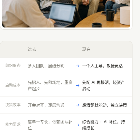
过去
现在
→
组织形态
多人团队，层级分明
一个人主导，敏捷灵活
先招人、先租场地，重资
先配 AI 再接活，轻资产
→
启动成本
产起步
启动
→
决策效率
开会对齐，逐层沟通
想清楚就能动，独立决策
靠单一专长，依赖团队补
综合能力 + AI 补位，持
→
能力要求
位
续成长