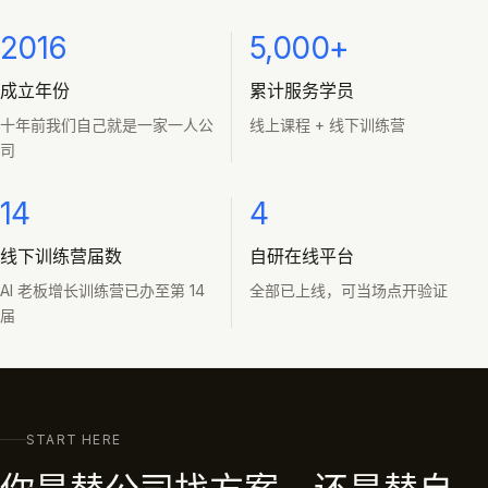
2016
5,000+
成立年份
累计服务学员
十年前我们自己就是一家一人公
线上课程 + 线下训练营
司
14
4
线下训练营届数
自研在线平台
AI 老板增长训练营已办至第 14
全部已上线，可当场点开验证
届
START HERE